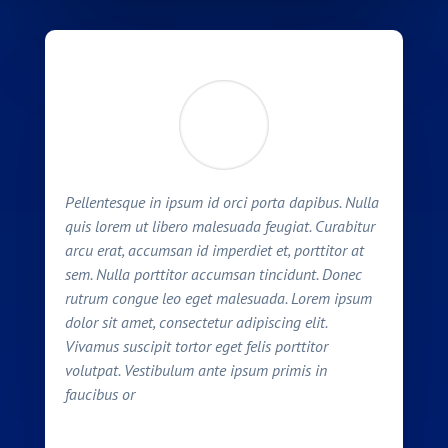
Pellentesque in ipsum id orci porta dapibus. Nulla
quis lorem ut libero malesuada feugiat. Curabitur
arcu erat, accumsan id imperdiet et, porttitor at
sem. Nulla porttitor accumsan tincidunt. Donec
rutrum congue leo eget malesuada. Lorem ipsum
dolor sit amet, consectetur adipiscing elit.
Vivamus suscipit tortor eget felis porttitor
volutpat. Vestibulum ante ipsum primis in
faucibus or