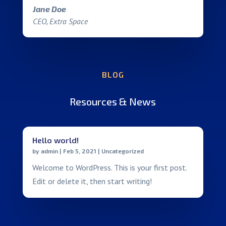
Jane Doe
CEO, Extra Space
BLOG
Resources & News
Hello world!
by
admin
|
Feb 5, 2021
|
Uncategorized
Welcome to WordPress. This is your first post.
Edit or delete it, then start writing!