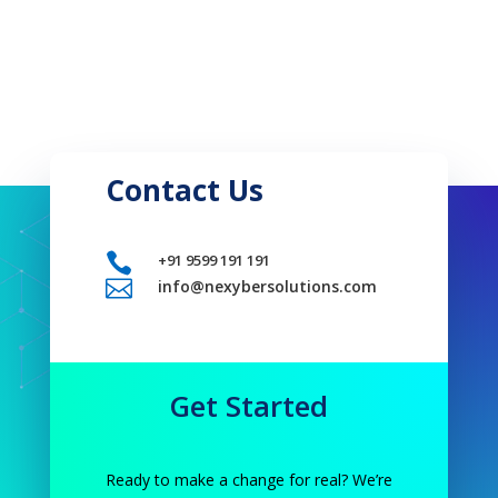
Contact Us

+91 9599 191 191

info@nexybersolutions.com
Get Started
Ready to make a change for real? We’re